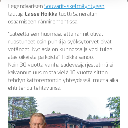
Legendaarisen
Souvarit-iskelmäyhtyeen
laulaja
Lasse Hoikka
luotti Sanerallin
osaamiseen ränniremontissa.
“Sateella sen huomasi, että rännit olivat
ruostuneet osin puhki ja syöksytorvet eivät
vetäneet. Nyt asia on kunnossa ja vesi tulee
alas oikeista paikoista”, Hoikka sanoo.
Noin 30 vuotta vanha sadevesijärjestelmä ei
kaivannut uusimista vielä 10 vuotta sitten
tehdyn kattoremontin yhteydessä, mutta aika
ehti tehdä tehtävänsä.