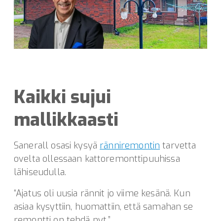
Kaikki sujui
mallikkaasti
Sanerall osasi kysyä
ränniremontin
tarvetta
ovelta ollessaan kattoremonttipuuhissa
lähiseudulla.
“Ajatus oli uusia rännit jo viime kesänä. Kun
asiaa kysyttiin, huomattiin, että samahan se
remontti on tehdä nyt.”