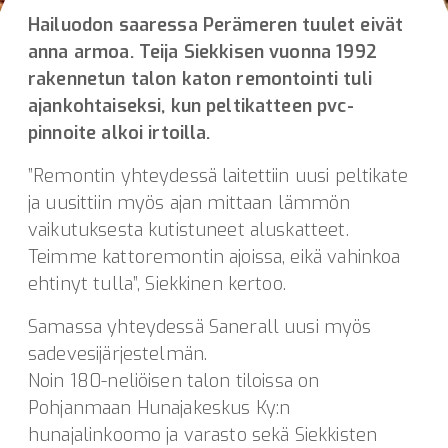
Hailuodon saaressa Perämeren tuulet eivät
anna armoa. Teija Siekkisen vuonna 1992
rakennetun talon katon remontointi tuli
ajankohtaiseksi, kun peltikatteen pvc-
pinnoite alkoi irtoilla.
”Remontin yhteydessä laitettiin uusi peltikate
ja uusittiin myös ajan mittaan lämmön
vaikutuksesta kutistuneet aluskatteet.
Teimme kattoremontin ajoissa, eikä vahinkoa
ehtinyt tulla”, Siekkinen kertoo.
Samassa yhteydessä Sanerall uusi myös
sadevesijärjestelmän.
Noin 180-neliöisen talon tiloissa on
Pohjanmaan Hunajakeskus Ky:n
hunajalinkoomo ja varasto sekä Siekkisten